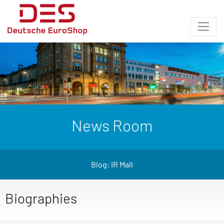
News Room
Blog: IR Mall
Biographies