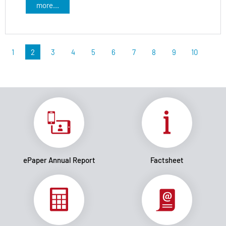
more...
1
2
3
4
5
6
7
8
9
10
ePaper Annual Report
Factsheet