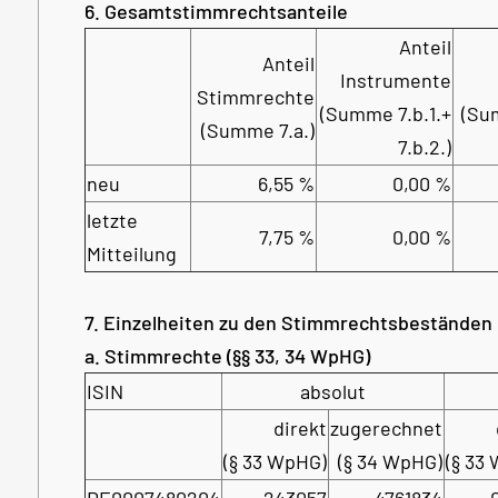
6. Gesamtstimmrechtsanteile
Anteil
Anteil
Instrumente
Stimmrechte
(Summe 7.b.1.+
(Su
(Summe 7.a.)
7.b.2.)
neu
6,55 %
0,00 %
letzte
7,75 %
0,00 %
Mitteilung
7. Einzelheiten zu den Stimmrechtsbeständen
a. Stimmrechte (§§ 33, 34 WpHG)
ISIN
absolut
direkt
zugerechnet
(§ 33 WpHG)
(§ 34 WpHG)
(§ 33
DE0007480204
243057
4761834