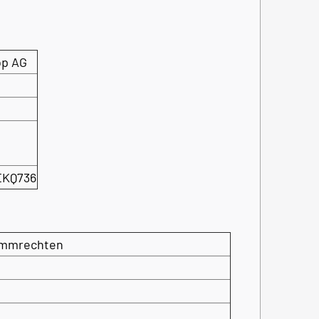
op AG
EKQ736
timmrechten