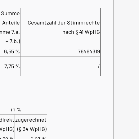
Summe
Anteile
Gesamtzahl der Stimmrechte
mme 7.a.
nach § 41 WpHG
+ 7.b.)
6,55 %
76464319
7,75 %
/
in %
direkt
zugerechnet
 WpHG)
(§ 34 WpHG)
0,32 %
6,23 %