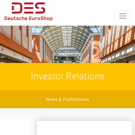
Investor Relations
News & Publications