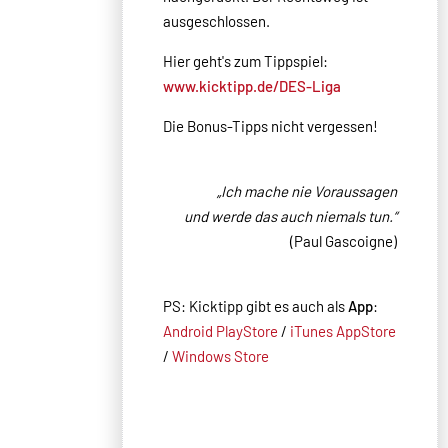
ausgeschlossen.
Hier geht's zum Tippspiel:
www.kicktipp.de/DES-Liga
Die Bonus-Tipps nicht vergessen!
„
Ich mache nie Voraussagen
und werde das auch niemals tun
.“
(Paul Gascoigne)
PS: Kicktipp gibt es auch als
App
:
Android PlayStore
/
iTunes AppStore
/
Windows Store