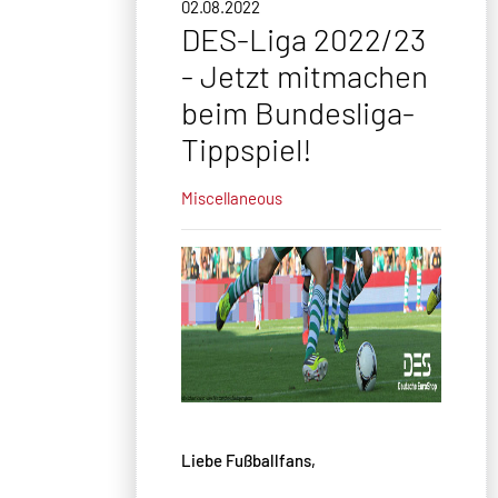
02.08.2022
DES-Liga 2022/23
- Jetzt mitmachen
beim Bundesliga-
Tippspiel!
Miscellaneous
Liebe Fußballfans,