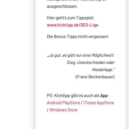
ausgeschlossen.
Hier geht's zum Tippspiel:
www.kicktipp.de/DES-Liga
Die Bonus-Tipps nicht vergessen!
„Ja gut, es gibt nur eine Möglichkeit:
Sieg, Unentschieden oder
Niederlage.“
(Franz Beckenbauer)
PS: Kicktipp gibt es auch als
App
:
Android PlayStore
/
iTunes AppStore
/
Windows Store