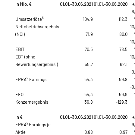
in Mio. €
01.01.-30.06.2021
01.01.-30.06.2020
+
-6
5
Umsatzerlöse
104,9
112,3
Nettobetriebsergebnis
-10
(NOI)
71,9
80,0
-10
EBIT
70,5
78,5
EBT (ohne
-10
1
Bewertungsergebnis
)
55,7
62,1
-9
2
EPRA
Earnings
54,3
59,8
-9
FFO
54,3
59,9
Konzernergebnis
36,8
-129,3
in €
01.01.-30.06.2021
01.01.-30.06.2020
+
2
EPRA
Earnings je
-9
Aktie
0,88
0,97