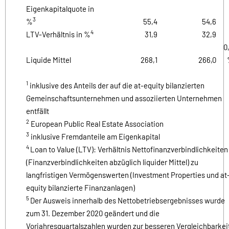
Eigenkapitalquote in
3
%
55,4
54,6
4
LTV-Verhältnis in %
31,9
32,9
0
Liquide Mittel
268,1
266,0
1
inklusive des Anteils der auf die at-equity bilanzierten
Gemeinschaftsunternehmen und assoziierten Unternehmen
entfällt
2
European Public Real Estate Association
3
inklusive Fremdanteile am Eigenkapital
4
Loan to Value (LTV): Verhältnis Nettofinanzverbindlichkeiten
(Finanzverbindlichkeiten abzüglich liquider Mittel) zu
langfristigen Vermögenswerten (Investment Properties und at
equity bilanzierte Finanzanlagen)
5
Der Ausweis innerhalb des Nettobetriebsergebnisses wurde
zum 31. Dezember 2020 geändert und die
Vorjahresquartalszahlen wurden zur besseren Vergleichbarkei