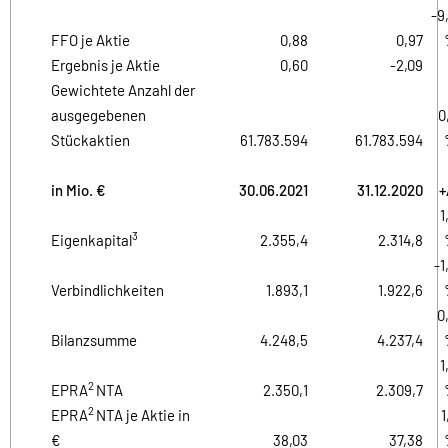
-9
FFO je Aktie
0,88
0,97
Ergebnis je Aktie
0,60
-2,09
Gewichtete Anzahl der
ausgegebenen
0
Stückaktien
61.783.594
61.783.594
in Mio. €
30.06.2021
31.12.2020
+
1
3
Eigenkapital
2.355,4
2.314,8
-1
Verbindlichkeiten
1.893,1
1.922,6
0
Bilanzsumme
4.248,5
4.237,4
1
2
EPRA
NTA
2.350,1
2.309,7
2
EPRA
NTA je Aktie in
1
€
38,03
37,38