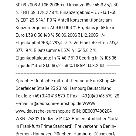
30.06.2006 30.06.2005 +/- Umsatzerlöse 45,9 35,2 30
% EBIT 39,0 28,2 38 % Finanzergebnis -17,7 -13,1 -35
% EBT 29,6 14,1 110 % Anteil Konzernaktionäre am
Konzernergebnis 23,9 9,0 166 % Ergebnis je Aktie in
Euro 1,39 0,58 140 % 30.06.2006 31.12.2005 +/-
Eigenkapital 766,4 787,4 -3 % Verbindlichkeiten 737,3
677,1 9 % Bilanzsumme 1.574,4 1.543,6 2 %
Eigenkapitalquote in % 48,7 51,0 Gearing in % 105 96
Liquide Mittel 81,0 197,2 -59 % DGAP 11.08.2006 ---------
------------------------------------------------------------------
Sprache: Deutsch Emittent: Deutsche EuroShop AG
Oderfelder Straße 23 20149 Hamburg Deutschland
Telefon: +49 (0)40 413 579-0 Fax: +49 (0)40 413 579-29
E-mail: ir@deutsche-euroshop.de WWW:
www.deutsche-euroshop.de ISIN: DE0007480204
WKN: 748020 Indizes: MDAX Börsen: Amtlicher Markt
in Frankfurt (Prime Standard); Freiverkehr in Berlin-
Bremen, Hannover, München, Hamburg, Düsseldorf,