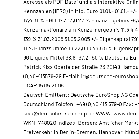
Adresse als PDF-Datei und als interaktive Onli
Kennzahlen (IFRS) in Mio. Euro 01.01.- 01.01.- +
17,4 31 % EBIT 17,3 13,6 27 % Finanzergebnis -8,7
Konzernaktionäre am Konzernergebnis 11,5 4,4 1
139 % 31.03.2006 31.03.2005 +/- Eigenkapital 791
11 % Bilanzsumme 1.622,0 1.543,6 5 % Eigenkapit
96 Liquide Mittel 98,8 197,2 -50 % Deutsche Eu
Patrick Kiss Oderfelder Straße 23 20149 Hambur
(0)40-413579-29 E-Mail: ir@deutsche-eurosho
DGAP 15.05.2006 ----------------------------------------
Deutsch Emittent: Deutsche EuroShop AG Oder
Deutschland Telefon: +49 (0)40 413 579-0 Fax: +
kiss@deutsche-euroshop.de WWW: www.deuts
WKN: 748020 Indizes: Börsen: Amtlicher Markt 
Freiverkehr in Berlin-Bremen, Hannover, Münc