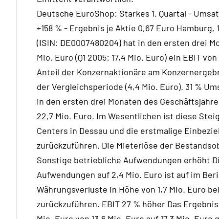
Deutsche EuroShop: Starkes 1. Quartal - Umsat
+158 % - Ergebnis je Aktie 0,67 Euro Hamburg,
(ISIN: DE0007480204) hat in den ersten drei 
Mio. Euro (Q1 2005: 17,4 Mio. Euro) ein EBIT von 
Anteil der Konzernaktionäre am Konzernergebni
der Vergleichsperiode (4,4 Mio. Euro). 31 % U
in den ersten drei Monaten des Geschäftsjahre
22,7 Mio. Euro. Im Wesentlichen ist diese Ste
Centers in Dessau und die erstmalige Einbez
zurückzuführen. Die Mieterlöse der Bestandsob
Sonstige betriebliche Aufwendungen erhöht Di
Aufwendungen auf 2,4 Mio. Euro ist auf im Beri
Währungsverluste in Höhe von 1,7 Mio. Euro be
zurückzuführen. EBIT 27 % höher Das Ergebnis 
Mio. Euro von 13,6 Mio. Euro auf 17,3 Mio. Euro