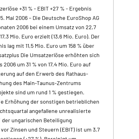
zerlöse +31 % - EBIT +27 % - Ergebnis
 15. Mai 2006 – Die Deutsche EuroShop AG
Monaten 2006 bei einem Umsatz von 22,7
17,3 Mio. Euro erzielt (13,6 Mio. Euro). Der
s lag mit 11,5 Mio. Euro um 158 % über
msatzplus Die Umsatzerlöse erhöhten sich
s 2006 um 31 % von 17,4 Mio. Euro auf
igerung auf den Erwerb des Rathaus-
iehung des Main-Taunus-Zentrums
jekte sind um rund 1 % gestiegen.
e Erhöhung der sonstigen betrieblichen
chtsquartal angefallene unrealisierte
i der ungarischen Beteiligung
vor Zinsen und Steuern (EBIT) ist um 3,7
 gestiegen (+27 %). Bereinigt um