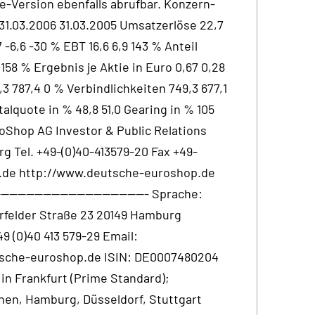
ne-Version ebenfalls abrufbar. Konzern-
/- 31.03.2006 31.03.2005 Umsatzerlöse 22,7
 -6,6 -30 % EBT 16,6 6,9 143 % Anteil
58 % Ergebnis je Aktie in Euro 0,67 0,28
,3 787,4 0 % Verbindlichkeiten 749,3 677,1
alquote in % 48,8 51,0 Gearing in % 105
roShop AG Investor & Public Relations
g Tel. +49-(0)40-413579-20 Fax +49-
p.de http://www.deutsche-euroshop.de
----------------------------------- Sprache:
felder Straße 23 20149 Hamburg
49 (0)40 413 579-29 Email:
che-euroshop.de ISIN: DE0007480204
in Frankfurt (Prime Standard);
hen, Hamburg, Düsseldorf, Stuttgart