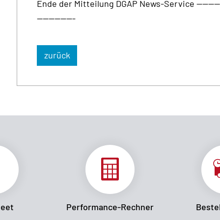
Ende der Mitteilung DGAP News-Service ---------------
-------------
zurück
heet
Performance-Rechner
Bestel