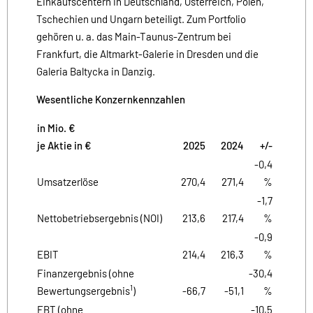
Einkaufscentern in Deutschland, Österreich, Polen,
Tschechien und Ungarn beteiligt. Zum Portfolio
gehören u. a. das Main-Taunus-Zentrum bei
Frankfurt, die Altmarkt-Galerie in Dresden und die
Galeria Baltycka in Danzig.
Wesentliche Konzernkennzahlen
in Mio. €
je Aktie in €
2025
2024
+/-
-0,4
Umsatzerlöse
270,4
271,4
%
-1,7
Nettobetriebsergebnis (NOI)
213,6
217,4
%
-0,9
EBIT
214,4
216,3
%
Finanzergebnis (ohne
-30,4
1
Bewertungsergebnis
)
-66,7
-51,1
%
EBT (ohne
-10,5