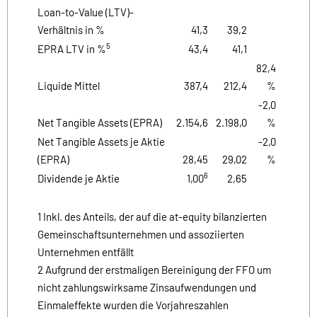
Loan-to-Value (LTV)-
Verhältnis in %
41,3
39,2
5
EPRA LTV in %
43,4
41,1
82,4
Liquide Mittel
387,4
212,4
%
-2,0
Net Tangible Assets (EPRA)
2.154,6
2.198,0
%
Net Tangible Assets je Aktie
-2,0
(EPRA)
28,45
29,02
%
6
Dividende je Aktie
1,00
2,65
1 Inkl. des Anteils, der auf die at-equity bilanzierten
Gemeinschaftsunternehmen und assoziierten
Unternehmen entfällt
2 Aufgrund der erstmaligen Bereinigung der FFO um
nicht zahlungswirksame Zinsaufwendungen und
Einmaleffekte wurden die Vorjahreszahlen