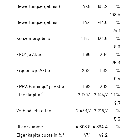
1
Bewertungsergebnis
)
147,8
165,2
%
198,5
1
Bewertungsergebnis
14,4
-14,6
%
74,1
Konzernergebnis
215,1
123,5
%
-8,9
2
FFO
je Aktie
1,95
2,14
%
75,3
Ergebnis je Aktie
2,84
1,62
%
-9,4
3
EPRA Earnings
je Aktie
1,92
2,12
%
4
Eigenkapital
2.170,1
2.145,7
1,1 %
9,7
Verbindlichkeiten
2.433,7
2.218,7
%
5,5
Bilanzsumme
4.603,8
4.364,4
%
4
Eigenkapitalquote in %
47,1
49,2