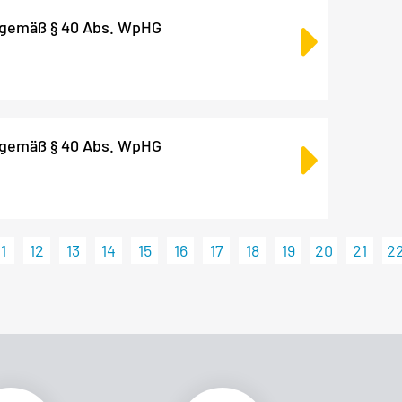
 gemäß § 40 Abs. WpHG
 gemäß § 40 Abs. WpHG
11
12
13
14
15
16
17
18
19
20
21
2