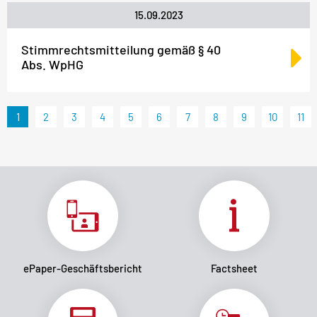
15.09.2023
Stimmrechtsmitteilung gemäß § 40
Abs. WpHG
1
2
3
4
5
6
7
8
9
10
11
ePaper-Geschäftsbericht
Factsheet