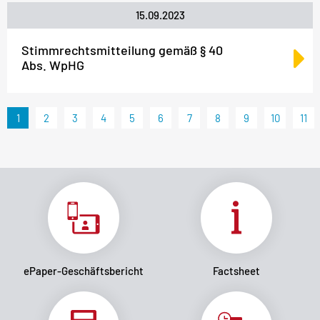
15.09.2023
Stimmrechtsmitteilung gemäß § 40
Abs. WpHG
1
2
3
4
5
6
7
8
9
10
11
ePaper-Geschäftsbericht
Factsheet