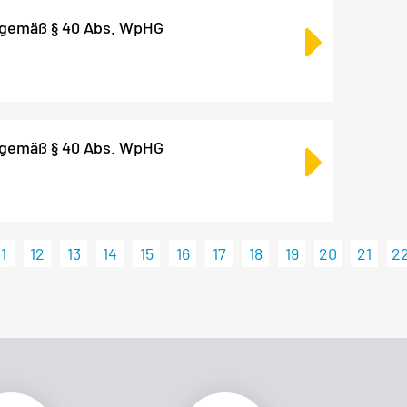
 gemäß § 40 Abs. WpHG
 gemäß § 40 Abs. WpHG
11
12
13
14
15
16
17
18
19
20
21
2