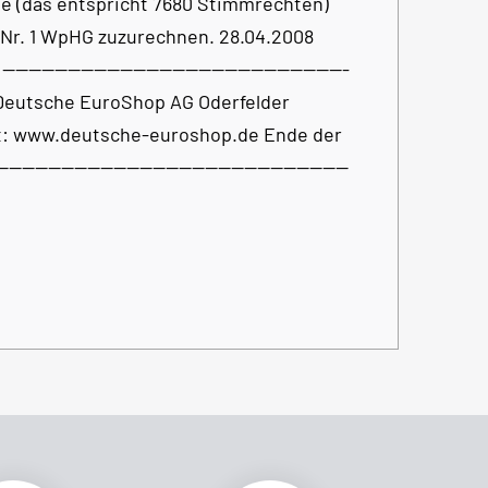
e (das entspricht 7680 Stimmrechten)
1, Nr. 1 WpHG zuzurechnen. 28.04.2008
----------------------------------------------
t: Deutsche EuroShop AG Oderfelder
et: www.deutsche-euroshop.de Ende der
------------------------------------------------