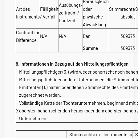
Barausgleich
Ausübungs­
Art des
Fälligkeit
oder
Stimmrechte
S
zeitraum /
Instruments
/ Verfall
physische
absolut
Laufzeit
Abwicklung
Contract for
N/A
N/A
Bar
309373
Difference
Summe
309373
8. Informationen in Bezug auf den Mitteilungspflichtigen
Mitteilungspflichtiger (3.) wird weder beherrscht noch beher
Mitteilungspflichtiger andere Unternehmen, die Stimmrecht
Emittenten (1.) halten oder denen Stimmrechte des Emittent
zugerechnet werden.
Vollständige Kette der Tochterunternehmen, beginnend mit 
X
obersten beherrschenden Person oder dem obersten beher
Unternehmen:
Stimmrechte in
Instrumente in
S