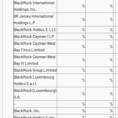
BlackRock International
%
%
Holdings, Inc.
BR Jersey International
%
%
Holdings L.P.
BlackRock Holdco 3, LLC
%
%
BlackRock Cayman 1 LP
%
%
BlackRock Cayman West
%
%
Bay Finco Limited
BlackRock Cayman West
%
%
Bay IV Limited
BlackRock Group Limited
%
%
BlackRock Luxembourg
%
%
Holdco S.a.r.l.
BlackRock (Luxembourg)
%
%
S.A.
-
%
%
BlackRock, Inc.
%
%
BlackRock Holdco 2, Inc.
%
%