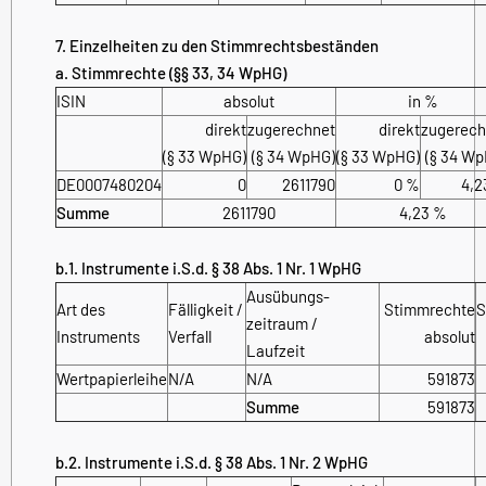
7. Einzelheiten zu den Stimmrechtsbeständen
a. Stimmrechte (§§ 33, 34 WpHG)
ISIN
absolut
in %
direkt
zugerechnet
direkt
zugerech
(§ 33 WpHG)
(§ 34 WpHG)
(§ 33 WpHG)
(§ 34 Wp
DE0007480204
0
2611790
0 %
4,2
Summe
2611790
4,23 %
b.1. Instrumente i.S.d. § 38 Abs. 1 Nr. 1 WpHG
Ausübungs­
Art des
Fälligkeit /
Stimmrechte
S
zeitraum /
Instruments
Verfall
absolut
Laufzeit
Wertpapierleihe
N/A
N/A
591873
Summe
591873
b.2. Instrumente i.S.d. § 38 Abs. 1 Nr. 2 WpHG