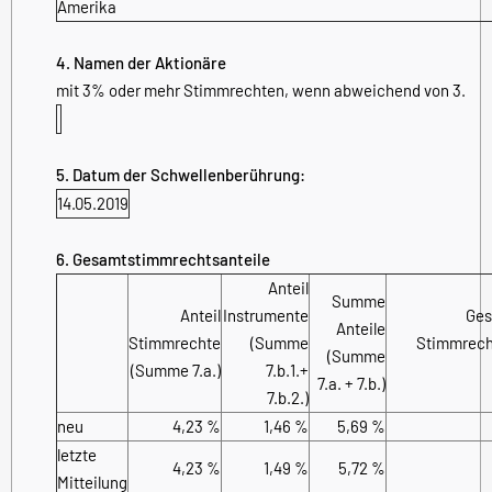
Amerika
4. Namen der Aktionäre
mit 3% oder mehr Stimmrechten, wenn abweichend von 3.
5. Datum der Schwellenberührung:
14.05.2019
6. Gesamtstimmrechtsanteile
Anteil
Summe
Anteil
Instrumente
Ges
Anteile
Stimmrechte
(Summe
Stimmrecht
(Summe
(Summe 7.a.)
7.b.1.+
7.a. + 7.b.)
7.b.2.)
neu
4,23 %
1,46 %
5,69 %
letzte
4,23 %
1,49 %
5,72 %
Mitteilung