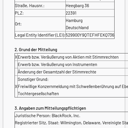
Straße, Hausnr.:
Heegbarg 36
PLZ:
22391
Hamburg
Ort:
Deutschland
Legal Entity Identifier (LEI):
529900Y9QTEFHFEKQ736
2. Grund der Mitteilung
X
Erwerb bzw. Veräußerung von Aktien mit Stimmrechten
Erwerb bzw. Veräußerung von Instrumenten
Änderung der Gesamtzahl der Stimmrechte
Sonstiger Grund:
X
Freiwillige Konzernmeldung mit Schwellenberührung auf Eb
Tochtergesellschaften
3. Angaben zum Mitteilungspflichtigen
Juristische Person:
BlackRock, Inc.
Registrierter Sitz, Staat:
Wilmington, Delaware
,
Vereinigte St