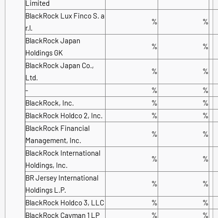
Limited
BlackRock Lux Finco S. a
%
%
r.l.
BlackRock Japan
%
%
Holdings GK
BlackRock Japan Co.,
%
%
Ltd.
-
%
%
BlackRock, Inc.
%
%
BlackRock Holdco 2, Inc.
%
%
BlackRock Financial
%
%
Management, Inc.
BlackRock International
%
%
Holdings, Inc.
BR Jersey International
%
%
Holdings L.P.
BlackRock Holdco 3, LLC
%
%
BlackRock Cayman 1 LP
%
%