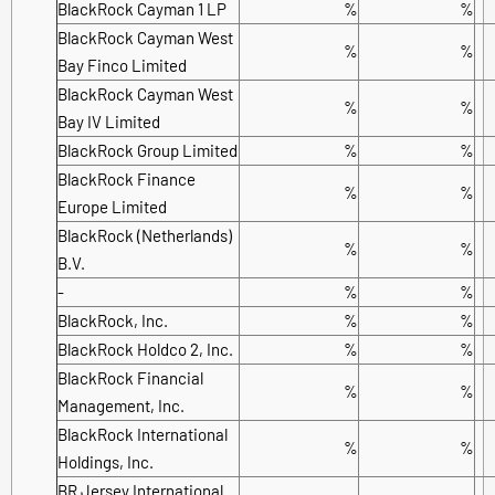
BlackRock Cayman 1 LP
%
%
BlackRock Cayman West
%
%
Bay Finco Limited
BlackRock Cayman West
%
%
Bay IV Limited
BlackRock Group Limited
%
%
BlackRock Finance
%
%
Europe Limited
BlackRock (Netherlands)
%
%
B.V.
-
%
%
BlackRock, Inc.
%
%
BlackRock Holdco 2, Inc.
%
%
BlackRock Financial
%
%
Management, Inc.
BlackRock International
%
%
Holdings, Inc.
BR Jersey International