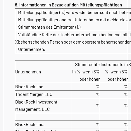
8. Informationen in Bezug auf den Mitteilungspflichtigen
Mitteilungspflichtiger (3.) wird weder beherrscht noch beher
Mitteilungspflichtiger andere Unternehmen mit meldereleva
Stimmrechten des Emittenten (1.).
Vollständige Kette der Tochterunternehmen beginnend mit d
X
beherrschenden Person oder dem oberstem beherrschende
Unternehmen:
Stimmrechte
Instrumente in
S
Unternehmen
in %, wenn 3%
%, wenn 5%
oder höher
oder höher
BlackRock, Inc.
%
%
Trident Merger, LLC
%
%
BlackRock Investment
%
%
Management, LLC
BlackRock, Inc.
%
%