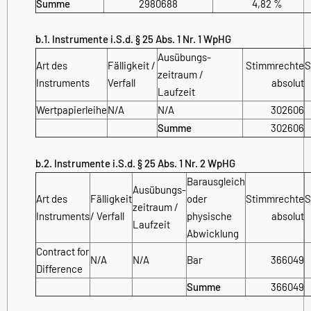
Summe
2980688
4,82 %
b.1. Instrumente i.S.d. § 25 Abs. 1 Nr. 1 WpHG
Ausübungs­
Art des
Fälligkeit /
Stimmrechte
S
zeitraum /
Instruments
Verfall
absolut
Laufzeit
Wertpapierleihe
N/A
N/A
302606
Summe
302606
b.2. Instrumente i.S.d. § 25 Abs. 1 Nr. 2 WpHG
Barausgleich
Ausübungs­
Art des
Fälligkeit
oder
Stimmrechte
S
zeitraum /
Instruments
/ Verfall
physische
absolut
Laufzeit
Abwicklung
Contract for
N/A
N/A
Bar
366049
Difference
Summe
366049