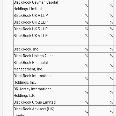
BlackRock Cayman Capital
%
%
Holdings Limited
BlackRock UK A LLP
%
%
BlackRock UK 2 LLP
%
%
BlackRock UK 3 LLP
%
%
BlackRock UK 4 LLP
%
%
BlackRock, Inc.
%
%
BlackRock Holdco 2, Inc.
%
%
BlackRock Financial
%
%
Management, Inc.
BlackRock International
%
%
Holdings, Inc.
BR Jersey International
%
%
Holdings L.P.
BlackRock Group Limited
%
%
BlackRock Advisors (UK)
%
%
Limited