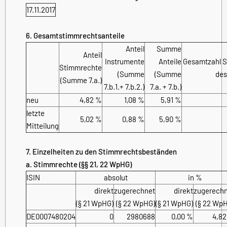
17.11.2017
6. Gesamtstimmrechtsanteile
Anteil
Summe
Anteil
Instrumente
Anteile
Gesamtzahl 
Stimmrechte
(Summe
(Summe
des
(Summe 7.a.)
7.b.1.+ 7.b.2.)
7.a. + 7.b.)
neu
4,82 %
1,08 %
5,91 %
letzte
5,02 %
0,88 %
5,90 %
Mitteilung
7. Einzelheiten zu den Stimmrechtsbeständen
a. Stimmrechte (§§ 21, 22 WpHG)
ISIN
absolut
in %
direkt
zugerechnet
direkt
zugerech
(§ 21 WpHG)
(§ 22 WpHG)
(§ 21 WpHG)
(§ 22 Wp
DE0007480204
0
2980688
0,00 %
4,8